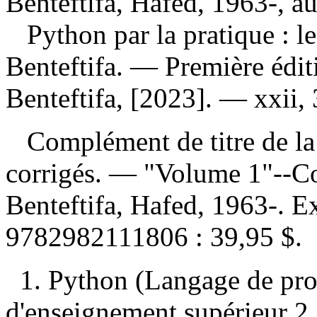
Benteftifa, Hafed, 1963-, au
Python par la pratique : 
Benteftifa. — Première édi
Benteftifa, [2023]. — xxii, 
Complément de titre de la 
corrigés. — "Volume 1"--C
Benteftifa, Hafed, 1963-. 
9782982111806 :
39,95 $
.
1. Python (Langage de p
d'enseignement supérieur 2