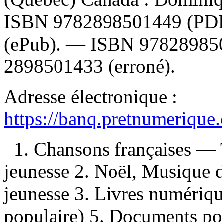
ISBN
9782898501449
(PD
(ePub). —
ISBN
97828985
2898501433
(erroné).
Adresse électronique :
https://banq.pretnumerique
1. Chansons françaises —
jeunesse 2. Noël, Musique
jeunesse 3. Livres numériq
populaire) 5. Documents pou