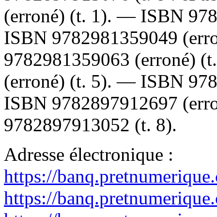
(erroné) (t. 1). —
ISBN
97
ISBN
9782981359049
(err
9782981359063
(erroné) (t
(erroné) (t. 5). —
ISBN
97
ISBN
9782897912697
(err
9782897913052
(t. 8).
Adresse électronique :
https://banq.pretnumerique
https://banq.pretnumerique