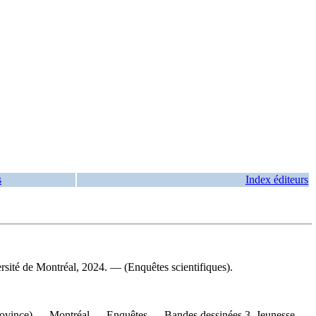
s
Index éditeurs
ersité de Montréal, 2024. — (Enquêtes scientifiques).
rovince) — Montréal — Enquêtes — Bandes dessinées 3. Jeunesse —