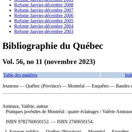
Refonte Janvier-décembre 2008
Refonte Janvier-décembre 2007
Refonte Janvier-décembre 2006
Refonte Janvier-décembre 2005
Refonte Janvier-décembre 2004
Refonte Janvier-décembre 2003
Bibliographie du Québec
Vol. 56, no 11 (novembre 2023)
Table des matières
Ind
Jeunesse — Québec (Province) — Montréal — Enquêtes — Bandes d
Amiraux, Valérie, auteur
Pratiques juvéniles de Montréal : quatre éclairages
/ Valérie Amiraux
ISBN
9782760650152
. —
ISBN
2760650154
.
1. Espaces publics — Québec (Province) — Montréal — Enquêtes 