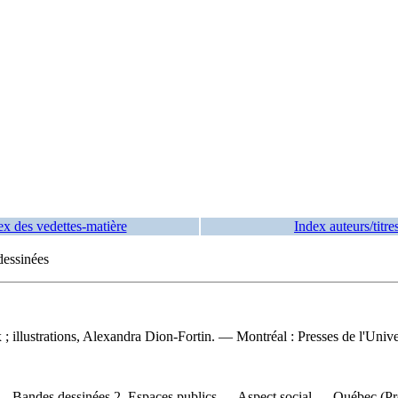
ex des vedettes-matière
Index auteurs/titre
essinées
 ; illustrations, Alexandra Dion-Fortin. — Montréal : Presses de l'Univ
— Bandes dessinées 2. Espaces publics — Aspect social — Québec (P