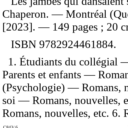
Les jambes qui dansaient 
Chaperon. — Montréal (Qué
[2023]. — 149 pages ; 20 c
ISBN
9782924461884
.
1. Étudiants du collégial 
Parents et enfants — Roman
(Psychologie) — Romans, no
soi — Romans, nouvelles, e
Romans, nouvelles, etc. 6. 
C843/.6