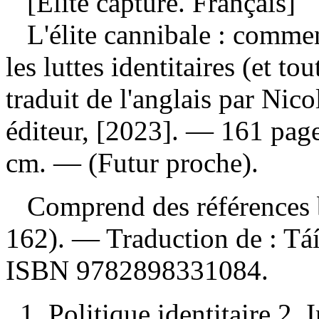
[Elite capture. Français]
L'élite cannibale : commen
les luttes identitaires (et tou
traduit de l'anglais par Ni
éditeur, [2023]. — 161 pag
cm. — (Futur proche).
Comprend des références b
162). —
Traduction de :
Táí
ISBN
9782898331084
.
1. Politique identitaire 2. 