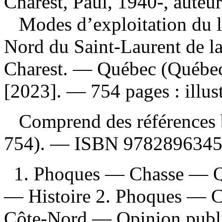
Charest, Paul, 1940-, auteur
Modes d’exploitation du 
Nord du Saint-Laurent de la
Charest. — Québec (Québec)
[2023]. — 754 pages : illust
Comprend des références b
754). —
ISBN
9782896345
1. Phoques — Chasse — Q
— Histoire 2. Phoques — 
Côte-Nord — Opinion publiqu