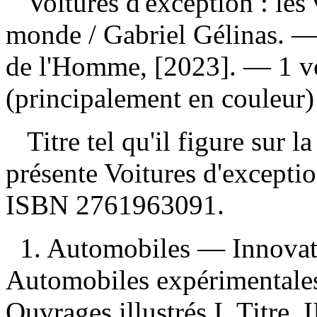
Voitures d'exception : les
monde
/ Gabriel Gélinas. —
de l'Homme, [2023]. — 1 vol
(principalement en couleur)
Titre tel qu'il figure sur l
présente Voitures d'except
ISBN
2761963091
.
1. Automobiles — Innovati
Automobiles expérimentales
Ouvrages illustrés I. Titre. I