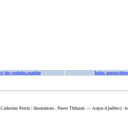
ex des vedettes-matière
Index auteurs/titre
, Catherine Perrin ; illustrations : Pierre Thibault. — Anjou (Québec) : l