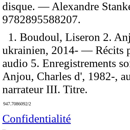
disque. —
Alexandre Stank
9782895588207
.
1. Boudoul, Liseron 2. Anj
ukrainien, 2014- — Récits p
audio 5. Enregistrements son
Anjou, Charles d', 1982-, a
narrateur III. Titre.
947.7086092/2
Confidentialité