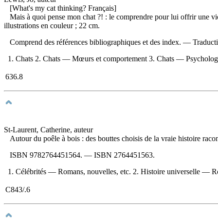
[What's my cat thinking? Français]
Mais à quoi pense mon chat ?! : le comprendre pour lui offrir une v
illustrations en couleur ; 22 cm.
Comprend des références bibliographiques et des index. —
Traduct
1. Chats 2. Chats — Mœurs et comportement 3. Chats — Psychologie I
636.8
St-Laurent, Catherine, auteur
Autour du poêle à bois : des bouttes choisis de la vraie histoire rac
ISBN
9782764451564
. —
ISBN
2764451563
.
1. Célébrités — Romans, nouvelles, etc. 2. Histoire universelle — Ro
C843/.6