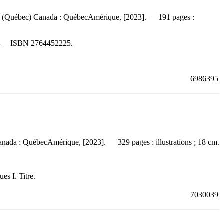
éal (Québec) Canada : QuébecAmérique, [2023]. — 191 pages :
. —
ISBN
2764452225
.
6986395
nada : QuébecAmérique, [2023]. — 329 pages : illustrations ; 18 cm.
es I. Titre.
7030039