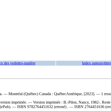
ex des vedettes-matière
Index auteurs/titre
aya. — Montréal (Québec) Canada : QuébecAmérique, [2023]. — 1 ressour
a version imprimée. —
Version imprimée :
B.-Pilon, Nancy, 1982-. Rest
(ePub). —
ISBN
9782764451632
(erroné) . —
ISBN
2764451636
(err