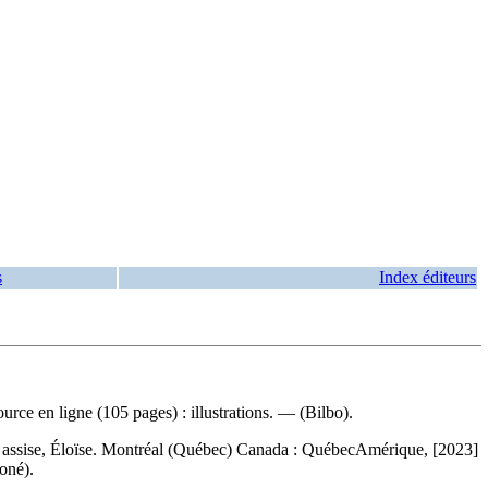
s
Index éditeurs
ce en ligne (105 pages) : illustrations. — (Bilbo).
e assise, Éloïse. Montréal (Québec) Canada : QuébecAmérique, [2023]
oné).