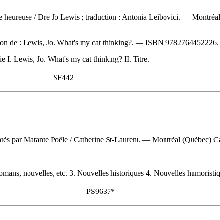
ie heureuse
/ Dre Jo Lewis ; traduction : Antonia Leibovici. — Montr
ion de :
Lewis, Jo. What's my cat thinking?. —
ISBN
9782764452226
. Lewis, Jo. What's my cat thinking? II. Titre.
SF442
ontés par Matante Poêle
/ Catherine St-Laurent. — Montréal (Québec) Ca
mans, nouvelles, etc. 3. Nouvelles historiques 4. Nouvelles humoristiqu
PS9637*