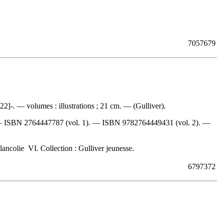
7057679
-. — volumes : illustrations ; 21 cm. — (Gulliver).
 —
ISBN
2764447787
(vol. 1). —
ISBN
9782764449431
(vol. 2). —
élancolie VI. Collection : Gulliver jeunesse.
6797372