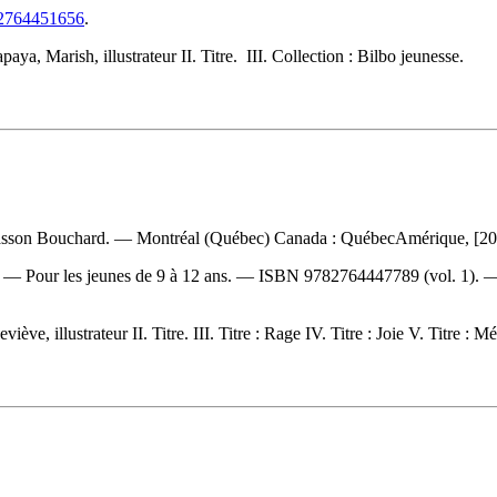
782764451656
.
a, Marish, illustrateur II. Titre. III. Collection : Bilbo jeunesse.
Masson Bouchard. — Montréal (Québec) Canada : QuébecAmérique, [2022]
3. — Pour les jeunes de 9 à 12 ans. —
ISBN
9782764447789
(vol. 1).
 illustrateur II. Titre. III. Titre : Rage IV. Titre : Joie V. Titre : M