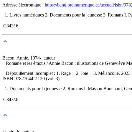
Adresse électronique :
https://banq.pretnumerique.ca/accueil/isbn/9
1. Livres numériques 2. Documents pour la jeunesse 3. Romans I. Papay
C843/.6
Bacon, Annie, 1974-, auteur
Romane et les émotis
/ Annie Bacon ; illustrations de Geneviève 
Dépouillement incomplet :
1. Rage -- 2. Joie -- 3. Mélancolie. 202
ISBN
9782764451120
(vol. 3).
1. Documents pour la jeunesse 2. Romans I. Masson Bouchard, Geneviève,
C843/.6
Lewis, Jo, auteur