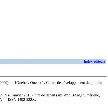
s
Index éditeurs
2000). — [Québec, Québec] : Centre de développement du porc du
 39 (8 janvier 2013); titre de départ (site Web BAnQ numérique,
3). —
ISSN
1492-322X.