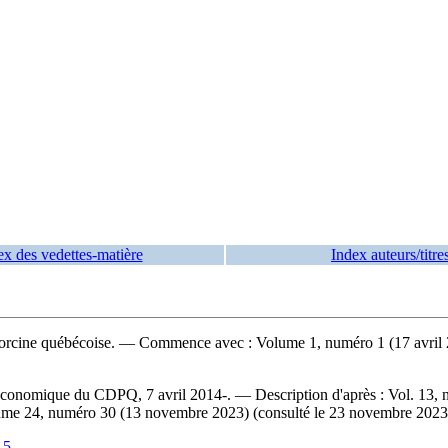
ex des vedettes-matière
Index auteurs/titre
orcine québécoise
. — Commence avec : Volume 1, numéro 1 (17 avril 
conomique du CDPQ, 7 avril 2014-. — Description d'après : Vol. 13, no
olume 24, numéro 30 (13 novembre 2023) (consulté le 23 novembre 202
15
.