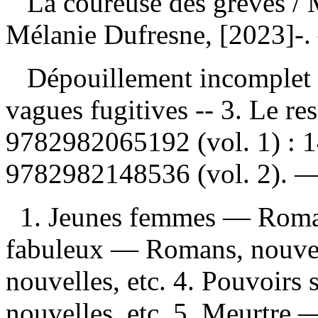
La coureuse des grèves
/ 
Mélanie Dufresne, [2023]-.
Dépouillement incomplet
vagues fugitives -- 3. Le r
9782982065192
(vol. 1) :
1
9782982148536
(vol. 2). 
1. Jeunes femmes — Roman
fabuleux — Romans, nouvel
nouvelles, etc. 4. Pouvoir
nouvelles, etc. 5. Meurtre 