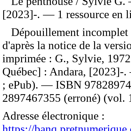
Le penthouse
/ Sylvie G.
[2023]-. — 1 ressource en l
Dépouillement incomplet
d'après la notice de la ver
imprimée :
G., Sylvie, 1972
Québec] : Andara, [2023]-
; ePub). —
ISBN
9782897
2897467355
(erroné) (vol. 
Adresse électronique :
https://banq.pretnumerique