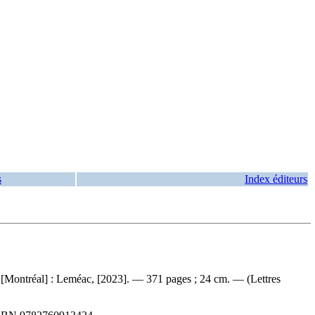
s
Index éditeurs
ud ; [Montréal] : Leméac, [2023]. — 371 pages ; 24 cm. — (Lettres