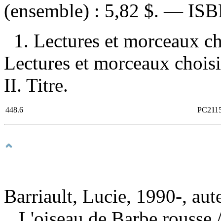
(ensemble) :
5,82 $
. —
IS
1. Lectures et morceaux ch
Lectures et morceaux choisis
II. Titre.
448.6
PC211
Barriault, Lucie, 1990-, aut
L'oiseau de Barbe rousse