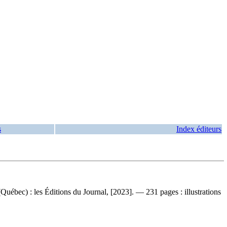
s
Index éditeurs
ébec) : les Éditions du Journal, [2023]. — 231 pages : illustrations