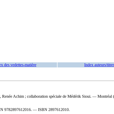
ex des vedettes-matière
Index auteurs/titre
Renée Achim ; collaboration spéciale de Médérik Sioui. — Montréal (Qu
BN
9782897612016
. —
ISBN
2897612010
.