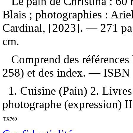
Le pain de Christina : 60 r
Blais ; photographies : Ari
Cardinal, [2023]. — 271 page
cm.
Comprend des références b
258) et des index. —
ISBN
1. Cuisine (Pain) 2. Livres 
photographe (expression) II.
TX769