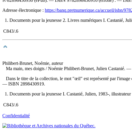
9782898430930
(ePub). —
ISBN
9782898430916
(erroné) . —
ISB
Adresse électronique :
https://banq.pretnumerique.ca/accueil/isbn/9
1. Documents pour la jeunesse 2. Livres numériques I. Castanié, Julien, 
C843/.6
Philibert-Brunet, Noémie, auteur
Ma main, mes doigts
/ Noémie Philibert-Brunet, Julien Castanié. — M
Dans le titre de la collection, le mot "œil" est représenté par l'imag
—
ISBN
2898430919
.
1. Documents pour la jeunesse I. Castanié, Julien, 1983-, illustrateur II
C843/.6
Confidentialité