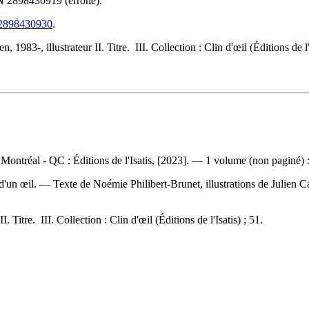
N
2898430919
(erroné).
782898430930
.
1983-, illustrateur II. Titre. III. Collection : Clin d'œil (Éditions de l'I
ontréal - QC : Éditions de l'Isatis, [2023]. — 1 volume (non paginé) : i
e d'un œil. — Texte de Noémie Philibert-Brunet, illustrations de Julien
. Titre. III. Collection : Clin d'œil (Éditions de l'Isatis) ; 51.