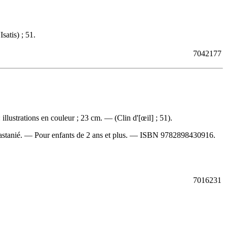
satis) ; 51.
7042177
llustrations en couleur ; 23 cm. — (Clin d'[œil] ; 51).
 Castanié. — Pour enfants de 2 ans et plus. —
ISBN
9782898430916
.
7016231