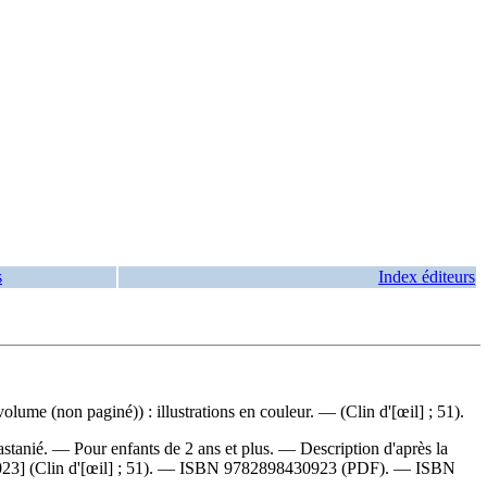
s
Index éditeurs
olume (non paginé)) : illustrations en couleur. — (Clin d'[œil] ; 51).
Castanié. — Pour enfants de 2 ans et plus. — Description d'après la
023] (Clin d'[œil] ; 51). —
ISBN
9782898430923
(PDF). —
ISBN