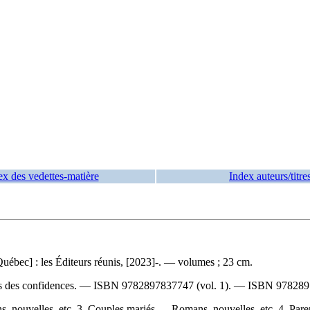
ex des vedettes-matière
Index auteurs/titre
Québec] : les Éditeurs réunis, [2023]-. — volumes ; 23 cm.
ds des confidences. —
ISBN
9782897837747
(vol. 1). —
ISBN
978289
, nouvelles, etc. 3. Couples mariés — Romans, nouvelles, etc. 4. Pare