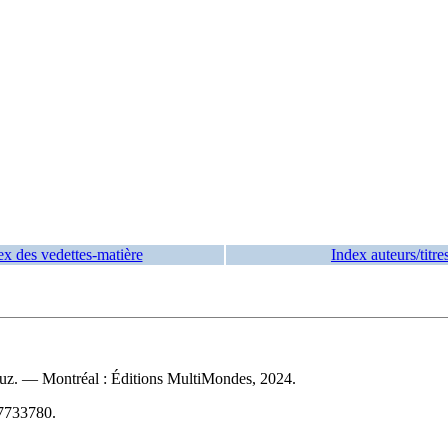
ex des vedettes-matière
Index auteurs/titre
attuz. — Montréal : Éditions MultiMondes, 2024.
7733780
.