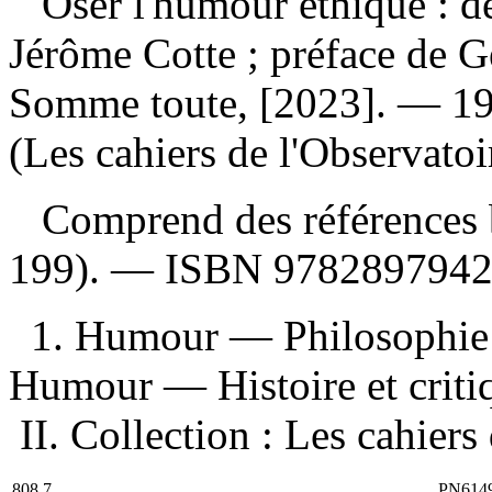
Oser l'humour éthique : d
Jérôme Cotte ; préface de 
Somme toute, [2023]. — 19
(Les cahiers de l'Observatoi
Comprend des références b
199). —
ISBN
978289794
1. Humour — Philosophie
Humour — Histoire et critique
II. Collection : Les cahiers
808.7
PN614