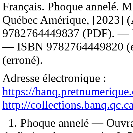
Français. Phoque annelé. M
Québec Amérique, [2023] (
9782764449837
(PDF). —
—
ISBN
9782764449820
(
(erroné).
Adresse électronique :
https://banq.pretnumerique
http://collections.banq.qc.
1. Phoque annelé — Ouvra