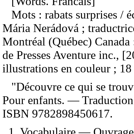
[Words. Francais]
Mots : rabats surprises
/ é
Mária Nerádová ; traductr
Montréal (Québec) Canada : 
de Presses Aventure inc., [
illustrations en couleur ; 1
"Découvre ce qui se trouve
Pour enfants. —
Traduction
ISBN
9782898450617
.
1. Vocabulaire — Ouvrages