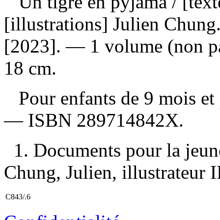
Un tigre en pyjama
/ [tex
[illustrations] Julien Chun
[2023]. — 1 volume (non pag
18 cm.
Pour enfants de 9 mois et
—
ISBN
289714842X
.
1. Documents pour la jeune
Chung, Julien, illustrateur II
C843/.6