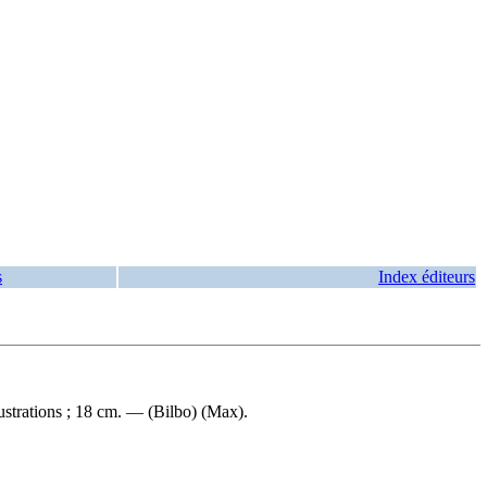
s
Index éditeurs
ustrations ; 18 cm. — (Bilbo) (Max).