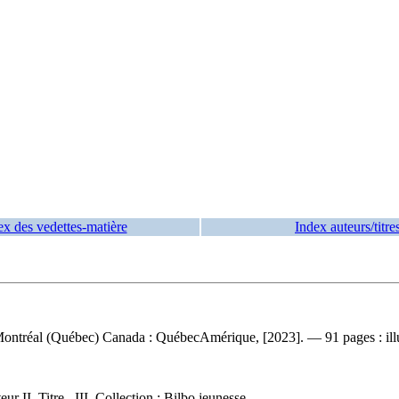
ex des vedettes-matière
Index auteurs/titre
— Montréal (Québec) Canada : QuébecAmérique, [2023]. — 91 pages : ill
r II. Titre. III. Collection : Bilbo jeunesse.