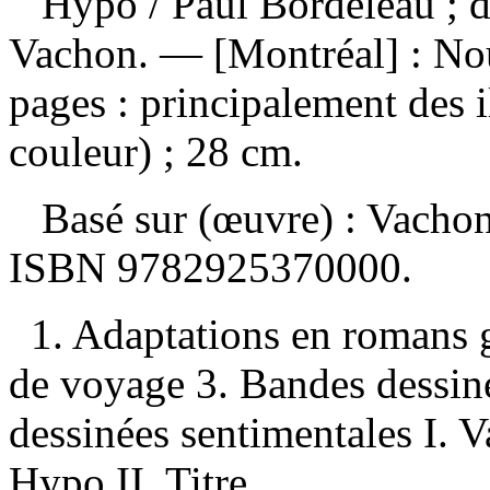
Hypo
/ Paul Bordeleau ; 
Vachon. — [Montréal] : No
pages : principalement des i
couleur) ; 28 cm.
Basé sur (œuvre) :
Vachon
ISBN
9782925370000
.
1. Adaptations en romans 
de voyage 3. Bandes dessin
dessinées sentimentales I. 
Hypo II. Titre.