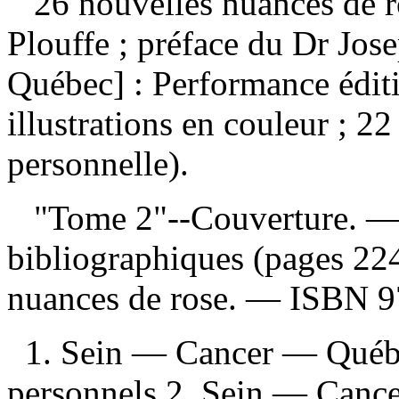
26 nouvelles nuances de 
Plouffe ; préface du Dr Jo
Québec] : Performance édit
illustrations en couleur ; 
personnelle).
"Tome 2"--Couverture. — 
bibliographiques (pages 2
nuances de rose. —
ISBN
9
1. Sein — Cancer — Québ
personnels 2. Sein — Canc