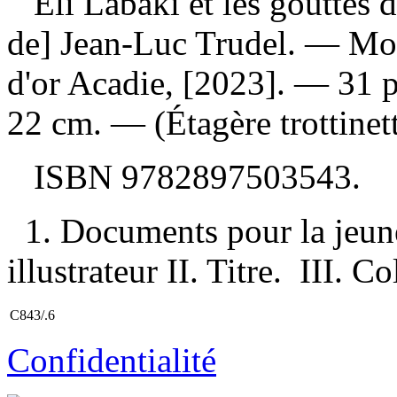
Eli Labaki et les gouttes 
de] Jean-Luc Trudel. — Mo
d'or Acadie, [2023]. — 31 pa
22 cm. — (Étagère trottinett
ISBN
9782897503543
.
1. Documents pour la jeune
illustrateur II. Titre. III. Co
C843/.6
Confidentialité