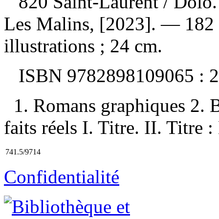
820 Saint-Laurent
/ Dolo
Les Malins, [2023]. — 182 
illustrations ; 24 cm.
ISBN
9782898109065 :
2
1. Romans graphiques 2. B
faits réels I. Titre. II. Titr
741.5/9714
Confidentialité