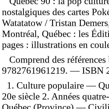
Québec 90 : la pop culture
nostalgiques des cartes Pok
Watatatow
/ Tristan Demers
Montréal, Québec : les Édi
pages : illustrations en coul
Comprend des références 
9782761961219
. —
ISBN
1. Culture populaire — Q
20e siècle 2. Années quatre-
Québec (Province) — Civili