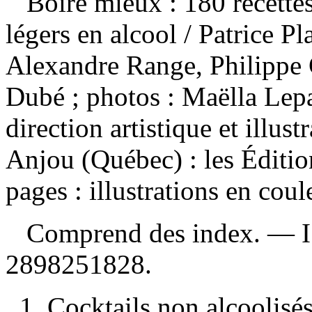
Boire mieux : 180 recettes
légers en alcool
/ Patrice Pl
Alexandre Range, Philippe
Dubé ; photos : Maëlla Lepag
direction artistique et illu
Anjou (Québec) : les Éditi
pages : illustrations en coul
Comprend des index. —
2898251828
.
1. Cocktails non alcoolisés 