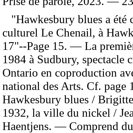
Prise de parole, 2023. — 23
"Hawkesbury blues a été cr
culturel Le Chenail, à Hawke
17"--Page 15. — La première
1984 à Sudbury, spectacle c
Ontario en coproduction ave
national des Arts. Cf. pag
Hawkesbury blues / Brigitte
1932, la ville du nickel / J
Haentjens. — Comprend du te