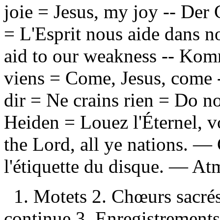
joie = Jesus, my joy -- Der 
= L'Esprit nous aide dans no
aid to our weakness -- Kom
viens = Come, Jesus, come -
dir = Ne crains rien = Do no
Heiden = Louez l'Éternel, vo
the Lord, all ye nations. —
l'étiquette du disque. —
Atm
1. Motets 2. Chœurs sacrés
continue 3. Enregistrements 