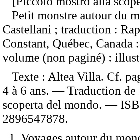
[Piccolo mostro alla scope
Petit monstre autour du
Castellani ; traduction : Ra
Constant, Québec, Canada :
volume (non paginé) : illust
Texte : Altea Villa. Cf. pa
4 à 6 ans. —
Traduction de 
scoperta del mondo. —
IS
2896547878
.
1. Voyages autour du mon