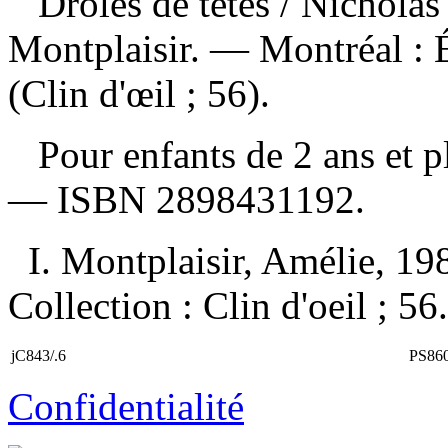
Drôles de têtes
/ Nicholas
Montplaisir. — Montréal : É
(Clin d'œil ; 56).
Pour enfants de 2 ans et 
—
ISBN
2898431192
.
I. Montplaisir, Amélie, 1981
Collection : Clin d'oeil ; 56.
jC843/.6
PS86
Confidentialité