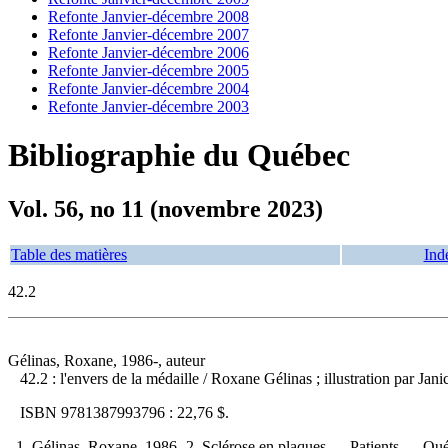
Refonte Janvier-décembre 2008
Refonte Janvier-décembre 2007
Refonte Janvier-décembre 2006
Refonte Janvier-décembre 2005
Refonte Janvier-décembre 2004
Refonte Janvier-décembre 2003
Bibliographie du Québec
Vol. 56, no 11 (novembre 2023)
Table des matières
Ind
42.2
Gélinas, Roxane, 1986-, auteur
42.2 : l'envers de la médaille
/ Roxane Gélinas ; illustration par Ja
ISBN
9781387993796 :
22,76 $
.
1. Gélinas, Roxane, 1986- 2. Sclérose en plaques — Patients — Québe