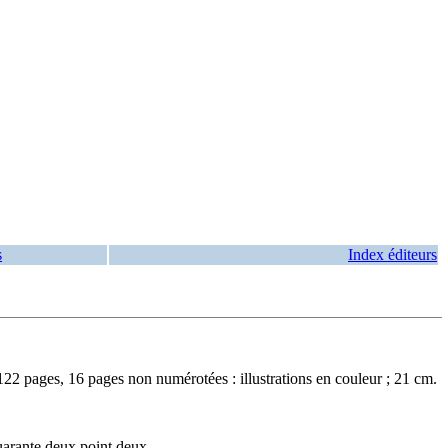
s
Index éditeurs
22 pages, 16 pages non numérotées : illustrations en couleur ; 21 cm.
uarante deux point deux.