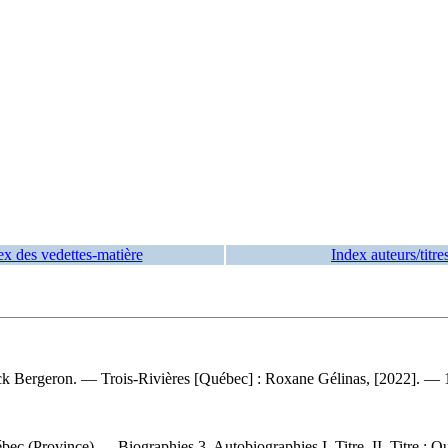
ex des vedettes-matière
Index auteurs/titre
nick Bergeron. — Trois-Rivières [Québec] : Roxane Gélinas, [2022]. — 1
c (Province) — Biographies 3. Autobiographies I. Titre. II. Titre : Q