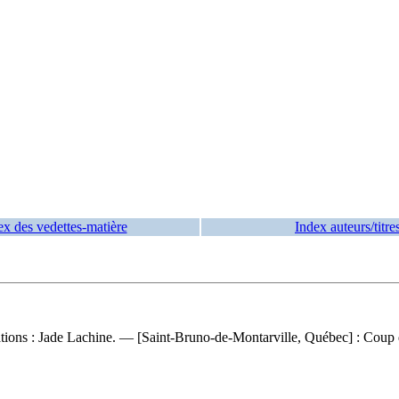
ex des vedettes-matière
Index auteurs/titre
strations : Jade Lachine. — [Saint-Bruno-de-Montarville, Québec] : Coup 