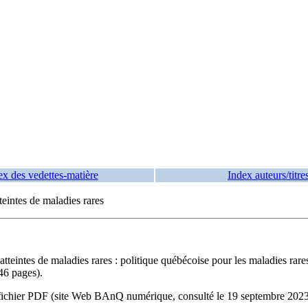
ex des vedettes-matière
Index auteurs/titre
teintes de maladies rares
tteintes de maladies rares : politique québécoise pour les maladies rar
46 pages).
 du fichier PDF (site Web BAnQ numérique, consulté le 19 septembre 20