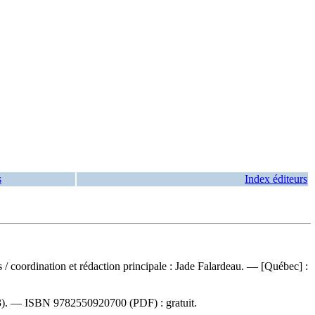
s
Index éditeurs
es
/ coordination et rédaction principale : Jade Falardeau. — [Québec] :
23). —
ISBN
9782550920700
(PDF) :
gratuit
.