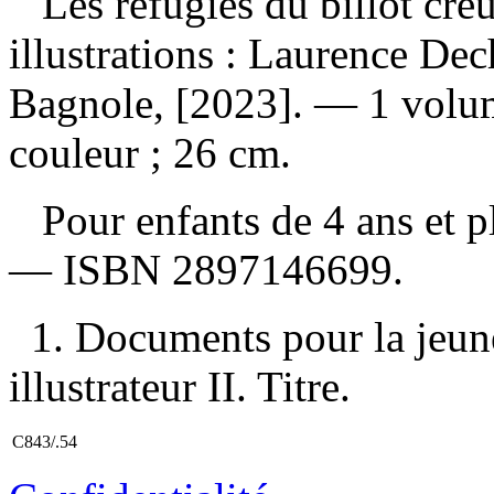
Les réfugiés du billot cr
illustrations : Laurence De
Bagnole, [2023]. — 1 volume
couleur ; 26 cm.
Pour enfants de 4 ans et 
—
ISBN
2897146699
.
1. Documents pour la jeun
illustrateur II. Titre.
C843/.54