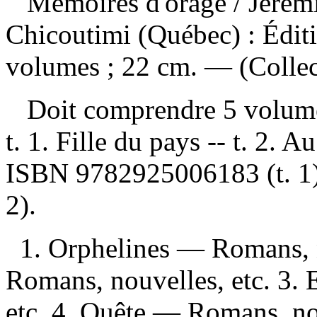
Mémoires d'orage
/ Jéré
Chicoutimi (Québec) : Édit
volumes ; 22 cm. — (Collec
Doit comprendre 5 volu
t. 1. Fille du pays -- t. 2. 
ISBN
9782925006183
(t. 
2).
1. Orphelines — Romans, n
Romans, nouvelles, etc. 3.
etc. 4. Quête — Romans, no