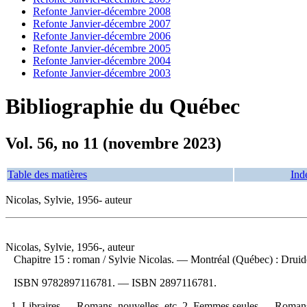
Refonte Janvier-décembre 2008
Refonte Janvier-décembre 2007
Refonte Janvier-décembre 2006
Refonte Janvier-décembre 2005
Refonte Janvier-décembre 2004
Refonte Janvier-décembre 2003
Bibliographie du Québec
Vol. 56, no 11 (novembre 2023)
Table des matières
Ind
Nicolas, Sylvie, 1956- auteur
Nicolas, Sylvie, 1956-, auteur
Chapitre 15 : roman
/ Sylvie Nicolas. — Montréal (Québec) : Druide
ISBN
9782897116781
. —
ISBN
2897116781
.
1. Libraires — Romans, nouvelles, etc. 2. Femmes seules — Romans, 