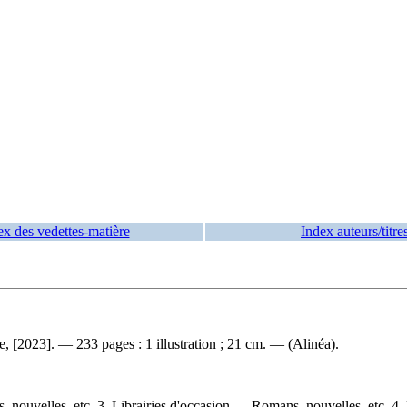
ex des vedettes-matière
Index auteurs/titre
, [2023]. — 233 pages : 1 illustration ; 21 cm. — (Alinéa).
nouvelles, etc. 3. Librairies d'occasion — Romans, nouvelles, etc. 4.