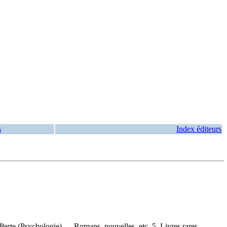
s
Index éditeurs
 Perte (Psychologie) — Romans, nouvelles, etc. 5. Livres rares —