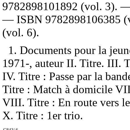
9782898101892
(vol. 3). 
—
ISBN
9782898106385
(
(vol. 6).
1. Documents pour la jeun
1971-, auteur II. Titre. III.
IV. Titre : Passe par la band
Titre : Match à domicile VI
VIII. Titre : En route vers le
X. Titre : 1er trio.
C843/.6