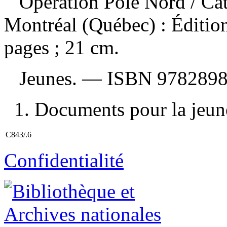
Opération Pôle Nord
/ Ca
Montréal (Québec) : Éditio
pages ; 21 cm.
Jeunes. —
ISBN
978289
1. Documents pour la jeune
C843/.6
Confidentialité