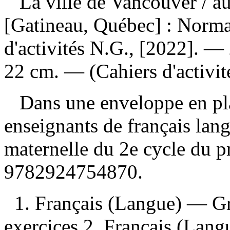
La ville de Vancouver
/ a
[Gatineau, Québec] : Norma
d'activités N.G., [2022]. — 2
22 cm. — (Cahiers d'activit
Dans une enveloppe en pla
enseignants de français lan
maternelle du 2e cycle du 
9782924754870
.
1. Français (Langue) — 
exercices 2. Français (Lan