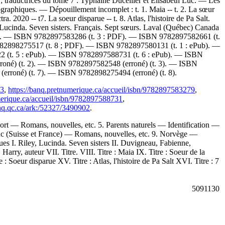
 traductrices du tome 7 : Typhaine Ducellier et Élisabeth Luc. — Les
iographiques. —
Dépouillement incomplet :
t. 1. Maia -- t. 2. La sœur
a. 2020 -- t7. La soeur disparue -- t. 8. Atlas, l'histoire de Pa Salt.
 Lucinda. Seven sisters. Français. Sept sœurs. Laval (Québec) Canada
). —
ISBN
9782897583286
(t. 3 : PDF). —
ISBN
9782897582661
(t.
82898275517
(t. 8 ; PDF). —
ISBN
9782897580131
(t. 1 : ePub). —
22
(t. 5 : ePub). —
ISBN
9782897588731
(t. 6 : ePub). —
ISBN
roné) (t. 2). —
ISBN
9782897582548
(erroné) (t. 3). —
ISBN
(erroné) (t. 7). —
ISBN
9782898275494
(erroné) (t. 8).
43
,
https://banq.pretnumerique.ca/accueil/isbn/9782897583279
,
merique.ca/accueil/isbn/9782897588731
,
anq.qc.ca/ark:/52327/3490902
.
rt — Romans, nouvelles, etc. 5. Parents naturels — Identification —
Lac (Suisse et France) — Romans, nouvelles, etc. 9. Norvège —
s I. Riley, Lucinda. Seven sisters II. Duvigneau, Fabienne,
arry, auteur VII. Titre. VIII. Titre : Maia IX. Titre : Soeur de la
 : Soeur disparue XV. Titre : Atlas, l'histoire de Pa Salt XVI. Titre : 7
5091130