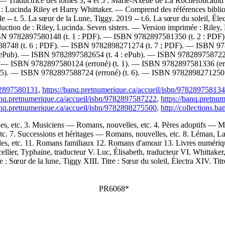
 Traductrice des tomes 3, 4 et 5 : Marie-Axelle de La Rochefoucauld ;
 8 : Lucinda Riley et Harry Whittaker. — Comprend des références bibl
e -- t. 5. La sœur de la Lune, Tiggy. 2019 -- t.6. La sœur du soleil, Électr
uction de :
Riley, Lucinda. Seven sisters. —
Version imprimée :
Riley,
BN
9782897580148
(t. 1 : PDF). —
ISBN
9782897581350
(t. 2 : PDF
88748
(t. 6 ; PDF). —
ISBN
9782898271274
(t. 7 ; PDF). —
ISBN
97
: ePub). —
ISBN
9782897582654
(t. 4 : ePub). —
ISBN
97828975872
). —
ISBN
9782897580124
(erroné) (t. 1). —
ISBN
9782897581336
(er
. 5). —
ISBN
9782897588724
(erroné) (t. 6). —
ISBN
9782898271250
782897580131
,
https://banq.pretnumerique.ca/accueil/isbn/97828975813
anq.pretnumerique.ca/accueil/isbn/9782897587222
,
https://banq.pretnu
anq.pretnumerique.ca/accueil/isbn/9782898275500
,
http://collections.b
, etc. 3. Musiciens — Romans, nouvelles, etc. 4. Pères adoptifs — Mo
etc. 7. Successions et héritages — Romans, nouvelles, etc. 8. Léman, 
s, etc. 11. Romans familiaux 12. Romans d'amour 13. Livres numérique
lier, Typhaine, traducteur V. Luc, Élisabeth, traducteur VI. Whittaker, H
 : Sœur de la lune, Tiggy XIII. Titre : Sœur du soleil, Électra XIV. Titre
PR6068*