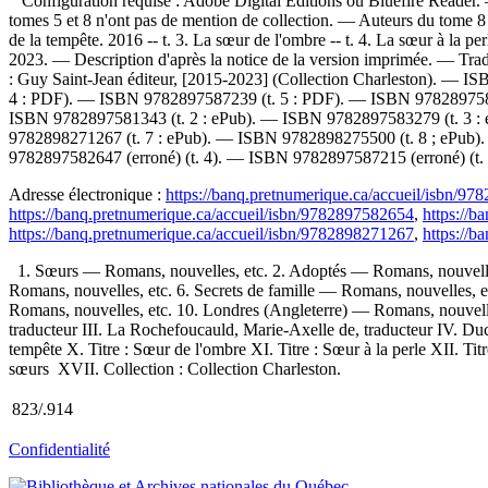
Configuration requise : Adobe Digital Editions ou Bluefire Reader. —
tomes 5 et 8 n'ont pas de mention de collection. — Auteurs du tome
de la tempête. 2016 -- t. 3. La sœur de l'ombre -- t. 4. La sœur à la perl
2023. — Description d'après la notice de la version imprimée. —
Trad
: Guy Saint-Jean éditeur, [2015-2023] (Collection Charleston). —
IS
4 : PDF). —
ISBN
9782897587239
(t. 5 : PDF). —
ISBN
97828975
ISBN
9782897581343
(t. 2 : ePub). —
ISBN
9782897583279
(t. 3 
9782898271267
(t. 7 : ePub). —
ISBN
9782898275500
(t. 8 ; ePub
9782897582647
(erroné) (t. 4). —
ISBN
9782897587215
(erroné) (t
Adresse électronique :
https://banq.pretnumerique.ca/accueil/isbn/9
https://banq.pretnumerique.ca/accueil/isbn/9782897582654
,
https://b
https://banq.pretnumerique.ca/accueil/isbn/9782898271267
,
https://b
1. Sœurs — Romans, nouvelles, etc. 2. Adoptés — Romans, nouvelles
Romans, nouvelles, etc. 6. Secrets de famille — Romans, nouvelles, 
Romans, nouvelles, etc. 10. Londres (Angleterre) — Romans, nouvelle
traducteur III. La Rochefoucauld, Marie-Axelle de, traducteur IV. Ducel
tempête X. Titre : Sœur de l'ombre XI. Titre : Sœur à la perle XII. Titre
sœurs XVII. Collection : Collection Charleston.
823/.914
Confidentialité