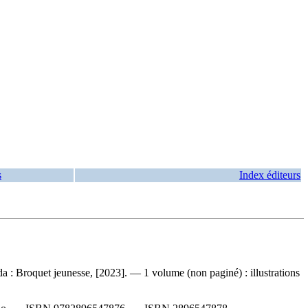
s
Index éditeurs
da : Broquet jeunesse, [2023]. — 1 volume (non paginé) : illustrations