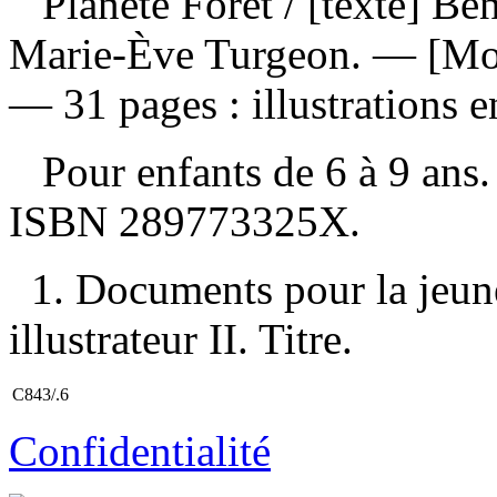
Planète Forêt
/ [texte] Be
Marie-Ève Turgeon. — [Mon
— 31 pages : illustrations e
Pour enfants de 6 à 9 an
ISBN
289773325X
.
1. Documents pour la jeun
illustrateur II. Titre.
C843/.6
Confidentialité