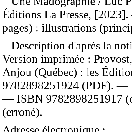
Une Madographie
/ Luc 
Éditions La Presse, [2023].
pages) : illustrations (prin
Description d'après la not
Version imprimée :
Provost
Anjou (Québec) : les Éditi
9782898251924
(PDF). —
—
ISBN
9782898251917
(
(erroné).
Adresse électronique :