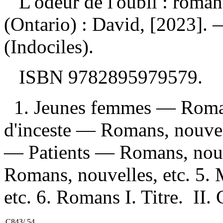
L'odeur de l'oubli : roma
(Ontario) : David, [2023].
(Indociles).
ISBN
9782895979579
.
1. Jeunes femmes — Romans
d'inceste — Romans, nouvel
— Patients — Romans, nouvel
Romans, nouvelles, etc. 5
etc. 6. Romans I. Titre. II. 
C843/.54