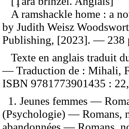
[Ţara brînzei. Anglais]
A ramshackle home : a n
by Judith Weisz Woodswort
Publishing, [2023]. — 238 
Texte en anglais traduit du
—
Traduction de :
Mihali, F
ISBN
9781773901435 :
22
1. Jeunes femmes — Romans
(Psychologie) — Romans, no
abandonnées — Romans, nou